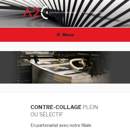
Aller
au
contenu
principal
A2C-FRANCE
Solutions d'emballage & échantillonage | Collage en
repérage
Menu
CONTRE-COLLAGE
PLEIN
OU SÉLECTIF
En partenariat avec notre filiale