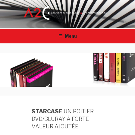
Aller
au
contenu
principal
A2C-FRANCE
Solutions d'emballage & échantillonage | Collage en
repérage
Menu
STARCASE
UN BOITIER
DVD/BLURAY À FORTE
VALEUR AJOUTÉE